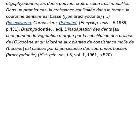
oligophyodontes, les dents peuvent croître selon trois modalités.
Dans un premier cas, la croissance est limitée dans le temps, la
couronne dentaire est basse (
type
brachyodonte
) (...)
(
Insectivores
, Carnassiers,
Primates
)
(
Encyclop. univ.
t.5 1969,
p.431).
Brachy
odontie.
, adj.
L'inadaptation des dents
[
au
changement de végétation marqué par la substitution des prairies
de l'Oligocène et du Miocène aux plantes de consistance molle de
l'Éocène
]
est causée par la persistance des couronnes basses
(brachyodontie)
(
Hist. gén. sc.
, t.3, vol. 1, 1961, p.520).