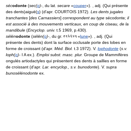
séc
odonte
(
sec(
o
)-
, du lat.
secare
«
couper
»). , adj. (Qui présente
des dents)aiguë(
s
) (d'apr. COURTOIS 1972).
Les dents jugales
tranchantes
[
des Carnassiers
]
correspondent au type
sécodonte
; il
est associé à des mouvements verticaux, en coup de ciseau, de la
mandibule
(
Encyclop. univ.
t.5 1969, p.430).
sélén
odonte
(
sélén(
o
)-
, du gr.
«
lune
»). , adj. (Qui
présente des dents) dont la surface occlusale porte des lobes en
forme de croissant (d'apr.
Méd. Biol.
t.3 1972). V.
lophodonte
(
s.v.
loph(
o
)-
I A ex.).
Emploi subst. masc. plur.
Groupe de Mammifères
ongulés artiodactyles qui présentent des dents à saillies en forme
de croissant (d'apr.
Lar. encyclop., s.v. bunodonte
). V.
supra
bunosélénodonte
ex.