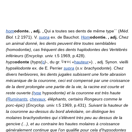
hom
odonte.
, adj.
,,Qui a toutes ses dents de même type`` (
Méd.
Biol.
t.2 1971). V.
supra
ex. de Bauchot.
Hom
odontie.
, adj.
Chez
un animal donné, les dents peuvent être toutes semblables
(
homodontie
), cas fréquent des dents haplodontes des Vertébrés
inférieurs
(
Encyclop. univ.
t.5 1969, p.428).
hyps
odonte
(
hyps(
o
)-
, du gr.
«
hauteur
»). , adj. Synon. vieilli
hypsélodonte
ex. de E. Perrier
supra
(
s.v. brachyodonte
).
Chez
divers herbivores, les dents jugales subissent une forte abrasion
mécanique de la couronne, ceci est compensé par une croissance
de la dent prolongée une partie de la vie, la racine est courte et
reste ouverte (
type
hypsodonte
) et la couronne est très haute
(
Ruminants
,
chevaux
, éléphants, certains Rongeurs comme le
porc-épic)
(
Encyclop. univ.
t.5 1969, p.431).
Suivant la hauteur de
la couronne au-dessus du bord alvéolaire, on distingue les
molaires brachyodontes qui s'élèvent très peu au dessus de la
gencive (...), et au contraire les hautes molaires à croissance
généralement continue que l'on qualifie pour cela d'hypsodontes