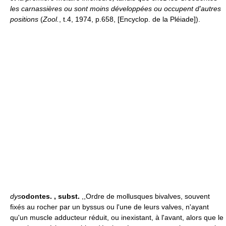
les carnassières ou sont moins développées ou occupent d'autres
positions
(
Zool.
, t.4, 1974, p.658, [Encyclop. de la Pléiade]).
dys
odontes.
, subst.
,,Ordre de mollusques bivalves, souvent
fixés au rocher par un byssus ou l'une de leurs valves, n'ayant
qu'un muscle adducteur réduit, ou inexistant, à l'avant, alors que le