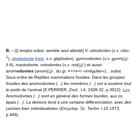
B.
—[L'emploi subst. semble seul attesté] V.
cétodontes
(
s.v. céto-
1
),
glyptodonte
(
rem
.
s.v. glyptodon
),
gymnodontes
(
s.v. gymn(
o
)-
II A),
mastodonte, notodontes
(
s.v. not(
o
)-
) et aussi:
anom
odontes
(
anom(
o
)-
, du gr.
«irrégulier»). , subst.
Sous-ordre de Reptiles mammaliens fossiles.
Dans les groupes
fossiles des
anomodontes
(...) les membres (...) ont à soutenir tout
le poids de l'animal
(E.PERRIER,
Zool.
, t.4, 1928-32, p.3012).
Les
Anomodontes
(...) sont en général des formes lourdes, aux os
épais (...). La denture tend à une certaine différenciation, avec des
canines bien individualisées
(
Encyclop. Sc. Techn.
t.10 1973,
p.449).