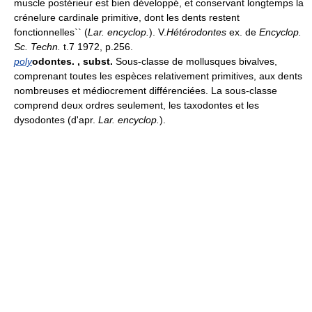
muscle postérieur est bien développé, et conservant longtemps la
crénelure cardinale primitive, dont les dents restent
fonctionnelles`` (
Lar. encyclop.
). V.
Hétérodontes
ex. de
Encyclop.
Sc. Techn.
t.7 1972, p.256.
poly
odontes.
, subst.
Sous-classe de mollusques bivalves,
comprenant toutes les espèces relativement primitives, aux dents
nombreuses et médiocrement différenciées. La sous-classe
comprend deux ordres seulement, les taxodontes et les
dysodontes (d'apr.
Lar. encyclop.
).