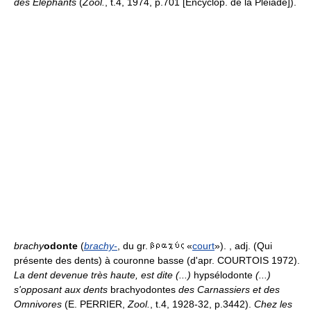
des Éléphants
(
Zool.
, t.4, 1974, p.701 [Encyclop. de la Pléiade]).
brachy
odonte
(
brachy-
, du gr.
«
court
»). , adj. (Qui
présente des dents) à couronne basse (d'apr. COURTOIS 1972).
La dent devenue très haute, est dite (...)
hypsélodonte
(...)
s'opposant aux dents
brachyodontes
des Carnassiers et des
Omnivores
(E. PERRIER,
Zool.
, t.4, 1928-32, p.3442).
Chez les