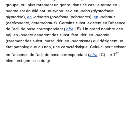
groupe, ou, plus rarement un genre; dans ce cas, le terme en
-
odonte
est doublé par un synon. sav. en
-odon
(
glyptodonte,
glyptodon
),
en
-odontes
(
priodonte, priodontes
),
en
-odontus
(
hétérodonte, heterodontus
). Certains subst. existent en l'absence
de l'adj. de base correspondant (
infra
I B). Un grand nombre des
adj. en
-odonte
génèrent des subst. fém. dér. en
-odontie
(rarement des subst. masc. dér. en
-odontisme
) qui désignent un
état pathologique ou non, une caractéristique. Celui-ci peut exister
er
en l'absence de l'adj. de base correspondant (
infra
I C). Le 1
élém. est gén. issu du gr.