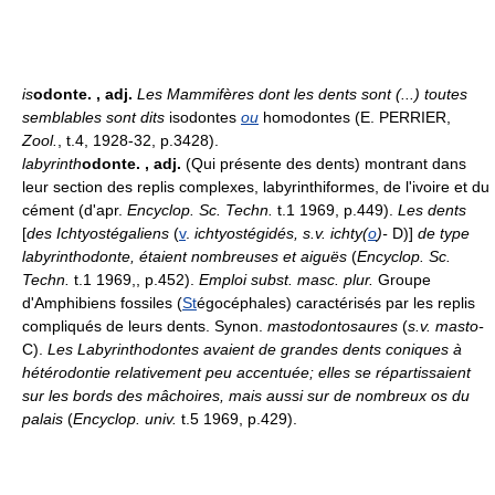
is
odonte.
, adj.
Les Mammifères dont les dents sont (...) toutes
semblables sont dits
isodontes
ou
homodontes (E. PERRIER,
Zool.
, t.4, 1928-32, p.3428).
labyrinth
odonte.
, adj.
(Qui présente des dents) montrant dans
leur section des replis complexes, labyrinthiformes, de l'ivoire et du
cément (d'apr.
Encyclop. Sc. Techn.
t.1 1969, p.449).
Les dents
[
des Ichtyostégaliens
(
v
.
ichtyostégidés, s.v. ichty(
o
)-
D)]
de type
labyrinthodonte, étaient nombreuses et aiguës
(
Encyclop. Sc.
Techn.
t.1 1969,, p.452).
Emploi subst. masc. plur.
Groupe
d'Amphibiens fossiles (
St
égocéphales) caractérisés par les replis
compliqués de leurs dents. Synon.
mastodontosaures
(
s.v. masto-
C).
Les Labyrinthodontes avaient de grandes dents coniques à
hétérodontie relativement peu accentuée; elles se répartissaient
sur les bords des mâchoires, mais aussi sur de nombreux os du
palais
(
Encyclop. univ.
t.5 1969, p.429).