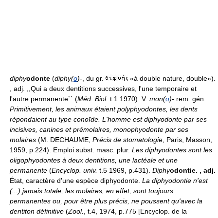
diphy
odonte
(
diphy(
o
)-
, du gr.
«à double nature, double»).
, adj. ,,Qui a deux dentitions successives, l'une temporaire et
l'autre permanente`` (
Méd. Biol.
t.1 1970). V.
mon(
o
)-
rem. gén.
Primitivement, les animaux étaient polyphyodontes, les dents
répondaient au type conoïde. L'homme est diphyodonte par ses
incisives, canines et prémolaires, monophyodonte par ses
molaires
(M. DECHAUME,
Précis de stomatologie
, Paris, Masson,
1959, p.224). Emploi subst. masc. plur.
Les diphyodontes sont les
oligophyodontes à deux dentitions, une lactéale et une
permanente
(
Encyclop. univ.
t.5 1969, p.431).
Diphy
odontie.
, adj.
État, caractère d'une espèce diphyodonte.
La diphyodontie n'est
(...) jamais totale; les molaires, en effet, sont toujours
permanentes ou, pour être plus précis, ne poussent qu'avec la
dentiton définitive
(
Zool.
, t.4, 1974, p.775 [Encyclop. de la