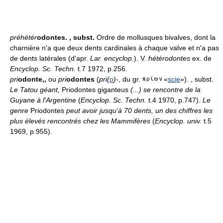
préhétér
odontes.
, subst.
Ordre de mollusques bivalves, dont la
charnière n'a que deux dents cardinales à chaque valve et n'a pas
de dents latérales (d'apr.
Lar. encyclop.
). V.
hétérodontes
ex. de
Encyclop. Sc. Techn.
t.7 1972, p.256.
pri
odonte,
,
ou
pri
odontes
(
pri(
o
)-
, du gr.
«
scie
»). , subst.
Le Tatou géant,
Priodontes giganteus
(...) se rencontre de la
Guyane à l'Argentine
(
Encyclop. Sc. Techn.
t.4 1970, p.747).
Le
genre
Priodontes
peut avoir jusqu'à 70 dents, un des chiffres les
plus élevés rencontrés chez les Mammifères
(
Encyclop. univ.
t.5
1969, p.955).