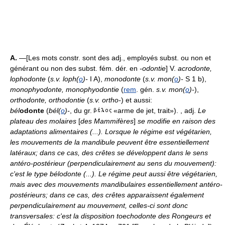
A.
—[Les mots constr. sont des adj., employés subst. ou non et
générant ou non des subst. fém. dér. en
-odontie
] V.
acrodonte,
lophodonte
(
s.v. loph(
o
)-
I A),
monodonte
(
s.v. mon(
o
)-
S 1 b),
monophyodonte, monophyodontie
(
rem
. gén.
s.v. mon(
o
)-
),
orthodonte, orthodontie
(
s.v. ortho-
) et aussi:
bél
odonte
(
bél(
o
)-
, du gr.
«arme de jet, trait»). , adj.
Le
plateau des molaires
[
des Mammifères
]
se modifie en raison des
adaptations alimentaires (...). Lorsque le régime est végétarien,
les mouvements de la mandibule peuvent être essentiellement
latéraux; dans ce cas, des crêtes se développent dans le sens
antéro-postérieur (perpendiculairement au sens du mouvement):
c'est le type bélodonte (...). Le régime peut aussi être végétarien,
mais avec des mouvements mandibulaires essentiellement antéro-
postérieurs; dans ce cas, des crêtes apparaissent également
perpendiculairement au mouvement, celles-ci sont donc
transversales: c'est la disposition toechodonte des Rongeurs et