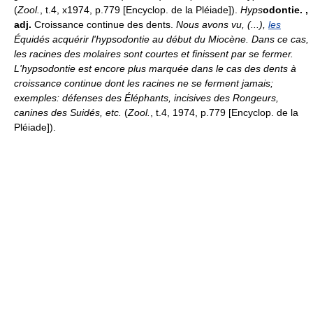
(
Zool.
, t.4, x1974, p.779 [Encyclop. de la Pléiade]).
Hyps
odontie.
,
adj.
Croissance continue des dents.
Nous avons vu, (...),
les
Équidés acquérir l'hypsodontie au début du Miocène. Dans ce cas,
les racines des molaires sont courtes et finissent par se fermer.
L'hypsodontie est encore plus marquée dans le cas des dents à
croissance continue dont les racines ne se ferment jamais;
exemples: défenses des Éléphants, incisives des Rongeurs,
canines des Suidés, etc.
(
Zool.
, t.4, 1974, p.779 [Encyclop. de la
Pléiade]).