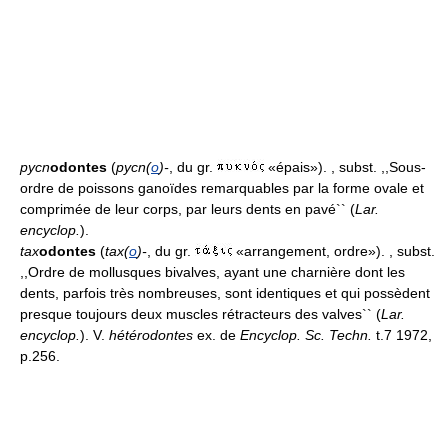
pycn
odontes
(
pycn(
o
)-
, du gr.
«épais»). , subst. ,,Sous-
ordre de poissons ganoïdes remarquables par la forme ovale et
comprimée de leur corps, par leurs dents en pavé`` (
Lar.
encyclop.
).
tax
odontes
(
tax(
o
)-
, du gr.
«arrangement, ordre»). , subst.
,,Ordre de mollusques bivalves, ayant une charnière dont les
dents, parfois très nombreuses, sont identiques et qui possèdent
presque toujours deux muscles rétracteurs des valves`` (
Lar.
encyclop.
). V.
hétérodontes
ex. de
Encyclop. Sc. Techn.
t.7 1972,
p.256.