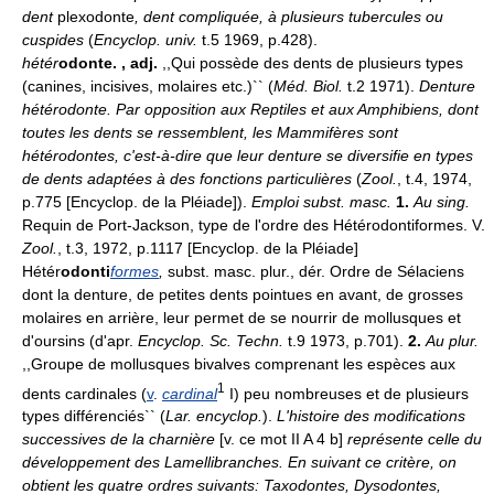
dent
plexodonte
, dent compliquée, à plusieurs tubercules ou
cuspides
(
Encyclop. univ.
t.5 1969, p.428).
hétér
odonte.
, adj.
,,Qui possède des dents de plusieurs types
(canines, incisives, molaires etc.)`` (
Méd. Biol.
t.2 1971).
Denture
hétérodonte.
Par opposition aux Reptiles et aux Amphibiens, dont
toutes les dents se ressemblent, les Mammifères sont
hétérodontes, c'est-à-dire que leur denture se diversifie en types
de dents adaptées à des fonctions particulières
(
Zool.
, t.4, 1974,
p.775 [Encyclop. de la Pléiade]).
Emploi subst. masc.
1.
Au sing.
Requin de Port-Jackson, type de l'ordre des Hétérodontiformes. V.
Zool.
, t.3, 1972, p.1117 [Encyclop. de la Pléiade]
Hétér
odonti
formes
,
subst. masc. plur., dér. Ordre de Sélaciens
dont la denture, de petites dents pointues en avant, de grosses
molaires en arrière, leur permet de se nourrir de mollusques et
d'oursins (d'apr.
Encyclop. Sc. Techn.
t.9 1973, p.701).
2.
Au plur.
,,Groupe de mollusques bivalves comprenant les espèces aux
1
dents cardinales (
v
.
cardinal
I) peu nombreuses et de plusieurs
types différenciés`` (
Lar. encyclop.
).
L'histoire des modifications
successives de la charnière
[v. ce mot II A 4 b]
représente celle du
développement des Lamellibranches. En suivant ce critère, on
obtient les quatre ordres suivants: Taxodontes, Dysodontes,