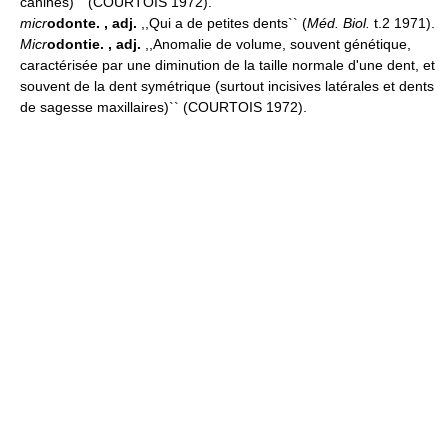
canines)`` (COURTOIS 1972).
micr
odonte.
, adj.
,,Qui a de petites dents`` (
Méd. Biol.
t.2 1971).
Micr
odontie.
, adj.
,,Anomalie de volume, souvent génétique,
caractérisée par une diminution de la taille normale d'une dent, et
souvent de la dent symétrique (surtout incisives latérales et dents
de sagesse maxillaires)`` (COURTOIS 1972).