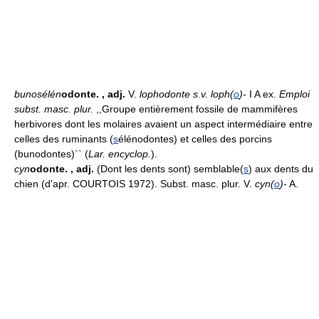
bunosélén
odonte.
, adj.
V.
lophodonte s.v. loph(
o
)-
I A ex.
Emploi
subst. masc. plur.
,,Groupe entièrement fossile de mammifères
herbivores dont les molaires avaient un aspect intermédiaire entre
celles des ruminants (
s
élénodontes) et celles des porcins
(bunodontes)`` (
Lar. encyclop.
).
cyn
odonte.
, adj.
(Dont les dents sont) semblable(
s
) aux dents du
chien (d'apr. COURTOIS 1972). Subst. masc. plur. V.
cyn(
o
)-
A.