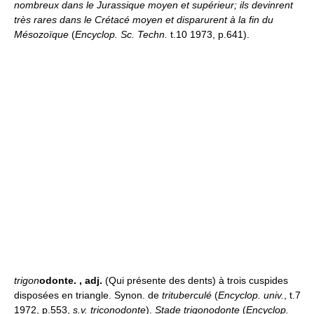
nombreux dans le Jurassique moyen et supérieur; ils devinrent
très rares dans le Crétacé moyen et disparurent à la fin du
Mésozoïque
(
Encyclop. Sc. Techn.
t.10 1973, p.641).
trigon
odonte.
, adj.
(Qui présente des dents) à trois cuspides
disposées en triangle. Synon. de
trituberculé
(
Encyclop. univ.
, t.7
1972, p.553,
s.v. triconodonte
).
Stade trigonodonte
(
Encyclop.