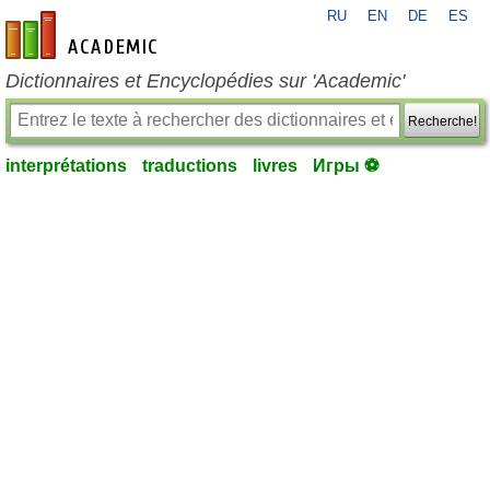
RU
EN
DE
ES
fr-academic.com
Dictionnaires et Encyclopédies sur 'Academic'
Recherche!
interprétations
traductions
livres
Игры ⚽