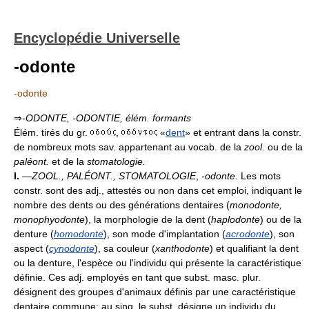
Encyclopédie Universelle
-odonte
-odonte
⇒
-ODONTE, -ODONTIE,
élém. formants
Élém. tirés du gr.
,
«
dent
» et entrant dans la constr.
de nombreux mots sav. appartenant au vocab. de la
zool.
ou de la
paléont.
et de la
stomatologie.
I.
—
ZOOL., PALÉONT., STOMATOLOGIE
,
-odonte.
Les mots
constr. sont des adj., attestés ou non dans cet emploi, indiquant le
nombre des dents ou des générations dentaires (
monodonte,
monophyodonte
), la morphologie de la dent (
haplodonte
) ou de la
denture (
homodonte
), son mode d'implantation (
acrodonte
), son
aspect (
cynodonte
), sa couleur (
xanthodonte
) et qualifiant la dent
ou la denture, l'espèce ou l'individu qui présente la caractéristique
définie. Ces adj. employés en tant que subst. masc. plur.
désignent des groupes d'animaux définis par une caractéristique
dentaire commune; au sing. le subst. désigne un individu du