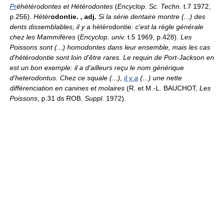
Pr
éhétérodontes et Hétérodontes
(
Encyclop. Sc. Techn.
t.7 1972,
p.256).
Hétér
odontie.
, adj.
Si la série dentaire montre (...) des
dents dissemblables, il y a
hétérodontie
: c'est la règle générale
chez les Mammifères
(
Encyclop. univ.
t.5 1969, p.428).
Les
Poissons sont (...) homodontes dans leur ensemble, mais les cas
d'hétérodontie sont loin d'être rares. Le requin de Port-Jackson en
est un bon exemple: il a d'ailleurs reçu le nom générique
d'heterodontus. Chez ce squale (...),
il y a
(...) une nette
différenciation en canines et molaires
(R. et M.-L. BAUCHOT,
Les
Poissons
, p.31 ds ROB.
Suppl.
1972).