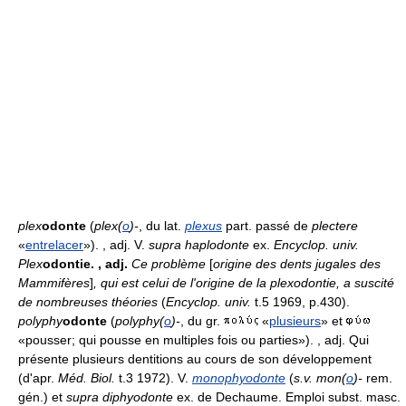
plex
odonte
(
plex(
o
)-
, du lat.
plexus
part. passé de
plectere
«
entrelacer
»). , adj. V.
supra haplodonte
ex.
Encyclop. univ.
Plex
odontie.
, adj.
Ce problème
[
origine des dents jugales des
Mammifères
]
, qui est celui de l'origine de la plexodontie, a suscité
de nombreuses théories
(
Encyclop. univ.
t.5 1969, p.430).
polyphy
odonte
(
polyphy(
o
)-
, du gr.
«
plusieurs
» et
«pousser; qui pousse en multiples fois ou parties»). , adj. Qui
présente plusieurs dentitions au cours de son développement
(d'apr.
Méd. Biol.
t.3 1972). V.
monophyodonte
(
s.v. mon(
o
)-
rem.
gén.) et
supra diphyodonte
ex. de Dechaume. Emploi subst. masc.