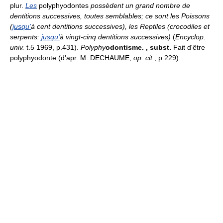
plur.
Les
polyphyodontes
possèdent un grand nombre de
dentitions successives, toutes semblables; ce sont les Poissons
(
jusqu'
à cent dentitions successives), les Reptiles (crocodiles et
serpents:
jusqu'
à vingt-cinq dentitions successives)
(
Encyclop.
univ.
t.5 1969, p.431).
Polyphy
odontisme.
, subst.
Fait d'être
polyphyodonte (d'apr. M. DECHAUME,
op. cit.
, p.229).