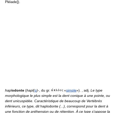
Pléiade]).
hapl
odonte
(
hapl(
o
)-
, du gr.
«
simple
»). , adj.
Le type
morphologique le plus simple est la dent conique à une pointe, ou
dent unicuspidée. Caractéristique de beaucoup de Vertébrés
inférieurs, ce type, dit
haplodonte
(...), correspond pour la dent à
une fonction de préhension ou de rétention. À ce type s'oppose la