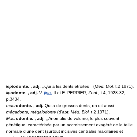
lept
odonte.
, adj.
,,Qui a les dents étroites`` (
Méd. Biol.
t.2 1971).
lip
odonte.
, adj.
V.
lipo-
II et E. PERRIER
, Zool.
, t.4, 1928-32,
p.3434.
macr
odonte.
, adj.
Qui a de grosses dents, on dit aussi
mégadonte, mégalodonte
(d'apr.
Méd. Biol.
t.2 1971).
Macr
odontie.
, adj.
,,Anomalie de volume, le plus souvent
génétique, caractérisée par un accroissement exagéré de la taille
normale d'une dent (surtout incisives centrales maxillaires et