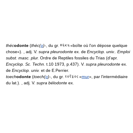
théc
odonte
(
théc(
o
)-
, du gr.
«boîte où l'on dépose quelque
chose»). , adj. V.
supra pleurodonte
ex. de
Encyclop. univ..
Emploi
subst. masc. plur.
Ordre de Reptiles fossiles du Trias (d'apr.
Encyclop. Sc. Techn.
t.10 1973, p.437). V.
supra pleurodonte
ex.
de
Encyclop. univ.
et de E.Perrier.
toech
odonte
(
toech(
o
)-
, du gr.
«
mur
», par l'intermédiaire
du lat.). , adj. V.
supra bélodonte
ex.