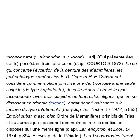
tricon
odonte
(
v
.
triconodon, s.v. -odon
). , adj. (Qui présente des
dents) possédant trois tubercules (d'apr. COURTOIS 1972).
En ce
qui concerne l'évolution de la denture des Mammifères, les
paléontologues américains E. D. Cope et H. F. Osborn ont
considéré comme molaire primitive une dent conique à une seule
cuspide (de type haplodonte); de celle-ci serait dérivé le type
triconodonte, avec trois cuspides ou tubercules alignés, qui, en se
disposant en triangle (
trigone
), aurait donné naissance à la
molaire de type trituberculé
(
Encyclop. Sc. Techn.
t.7 1972, p.553).
Emploi subst. masc. plur.
Ordre de Mammifères primitifs du Trias
et du Jurassique possédant des molaires à trois denticules
disposés sur une même ligne (d'apr.
Lar. encyclop.
et
Zool.
, t.4
1974, p.894 [Encyclop. de la Pléiade]).
Les Triconodontes furent