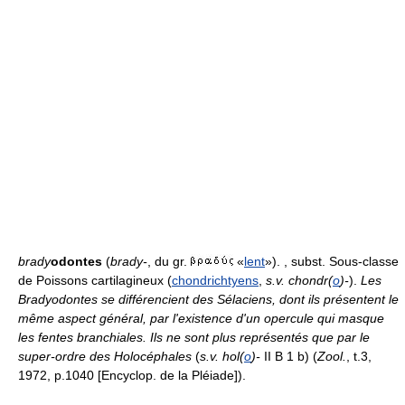
brady
odontes
(
brady-
, du gr.
«
lent
»). , subst. Sous-classe
de Poissons cartilagineux (
chondrichtyens
,
s.v. chondr(
o
)-
).
Les
Bradyodontes se différencient des Sélaciens, dont ils présentent le
même aspect général, par l'existence d'un opercule qui masque
les fentes branchiales. Ils ne sont plus représentés que par le
super-ordre des Holocéphales
(
s.v. hol(
o
)-
II B 1 b) (
Zool.
, t.3,
1972, p.1040 [Encyclop. de la Pléiade]).