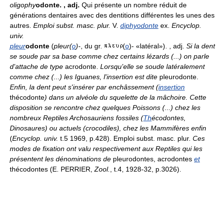
oligophy
odonte.
, adj.
Qui présente un nombre réduit de
générations dentaires avec des dentitions différentes les unes des
autres.
Emploi subst. masc. plur.
V.
diphyodonte
ex.
Encyclop.
univ.
pleur
odonte
(
pleur(
o
)-
, du gr.
(
o
)- «latéral»). , adj.
Si la dent
se soude par sa base comme chez certains lézards (...) on parle
d'attache de type
acrodonte.
Lorsqu'elle se soude latéralement
comme chez (...) les Iguanes, l'insertion est dite
pleurodonte.
Enfin, la dent peut s'insérer par enchâssement (
insertion
thécodonte
) dans un alvéole du squelette de la mâchoire. Cette
disposition se rencontre chez quelques Poissons (...) chez les
nombreux Reptiles Archosauriens fossiles (
Th
écodontes,
Dinosaures) ou actuels (crocodiles), chez les Mammifères enfin
(
Encyclop. univ.
t.5 1969, p.428). Emploi subst. masc. plur.
Ces
modes de fixation ont valu respectivement aux Reptiles qui les
présentent les dénominations de
pleurodontes, acrodontes
et
thécodontes (E. PERRIER,
Zool.
, t.4, 1928-32, p.3026).