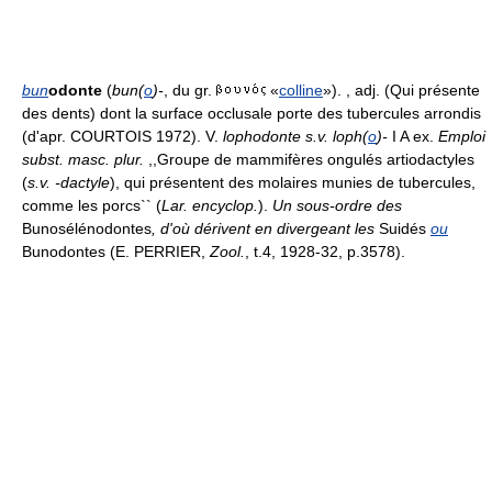
bun
odonte
(
bun(
o
)-
, du gr.
«
colline
»). , adj. (Qui présente
des dents) dont la surface occlusale porte des tubercules arrondis
(d'apr. COURTOIS 1972). V.
lophodonte s.v. loph(
o
)-
I A ex.
Emploi
subst. masc. plur.
,,Groupe de mammifères ongulés artiodactyles
(
s.v. -dactyle
), qui présentent des molaires munies de tubercules,
comme les porcs`` (
Lar. encyclop.
).
Un sous-ordre des
Bunosélénodontes
, d'où dérivent en divergeant les
Suidés
ou
Bunodontes (E. PERRIER,
Zool.
, t.4, 1928-32, p.3578).