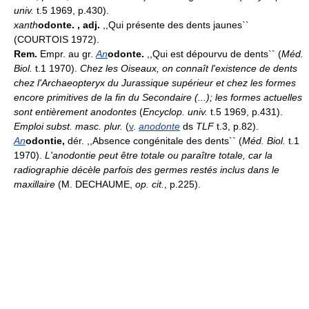
univ.
t.5 1969, p.430).
xanth
odonte.
, adj.
,,Qui présente des dents jaunes``
(COURTOIS 1972).
Rem.
Empr. au gr.
An
odonte.
,,Qui est dépourvu de dents`` (
Méd.
Biol.
t.1 1970).
Chez les Oiseaux, on connaît l'existence de dents
chez l'Archaeopteryx du Jurassique supérieur et chez les formes
encore primitives de la fin du Secondaire (...); les formes actuelles
sont entièrement anodontes
(
Encyclop. univ.
t.5 1969, p.431).
Emploi subst. masc. plur.
(
v
.
anodonte
ds
TLF
t.3, p.82).
An
odontie,
dér. ,,Absence congénitale des dents`` (
Méd. Biol.
t.1
1970).
L'anodontie peut être totale ou paraître totale, car la
radiographie décèle parfois des germes restés inclus dans le
maxillaire
(M. DECHAUME,
op. cit.
, p.225).